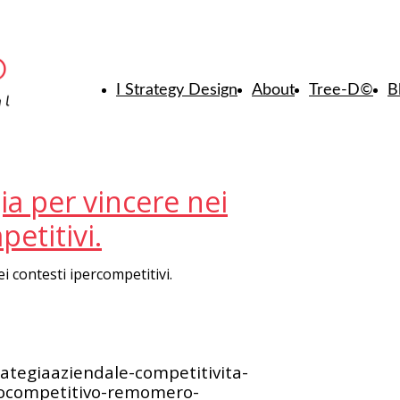
I Strategy Design
About
Tree-D
©
B
ia per vincere nei
etitivi.
i contesti ipercompetitivi.
rategiaaziendale-competitivita-
iocompetitivo-remomero-