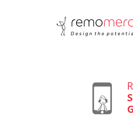
G-F4743MZSBM
R
S
G