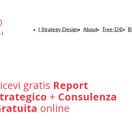
I Strategy Design
About
Tree-D
©
B
icevi gratis
Report
trategico
+
Consulenza
ratuita
online